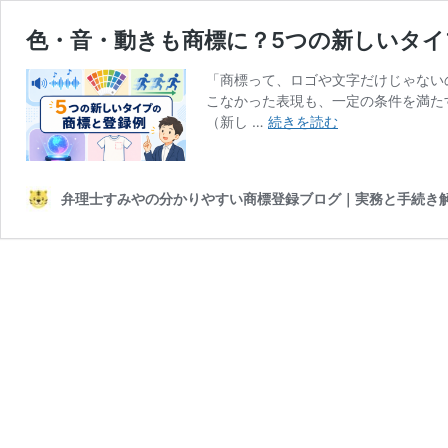
色・音・動きも商標に？5つの新しいタイ
「商標って、ロゴや文字だけじゃない
こなかった表現も、一定の条件を満た
色・
（新し …
続きを読む
音・
動
き
弁理士すみやの分かりやすい商標登録ブログ｜実務と手続き
も
商
標
に？
5
つ
の
新
し
い
タ
イ