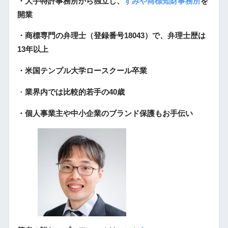
・大手特許事務所から独立し、
すみや商標知財事務所
を
開業
・商標専門の弁理士（登録番号18043）で、弁理士歴は
13年以上
・米国テンプル大学ロースクール卒業
・
業界内では比較的若手の40歳
・個人事業主や中小企業のブランド保護もお手伝い