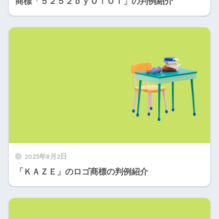
商標「５２５２ｂｙＯ！Ｏｉ」の判例紹介
2023年8月2日
「ＫＡＺＥ」のロゴ商標の判例紹介