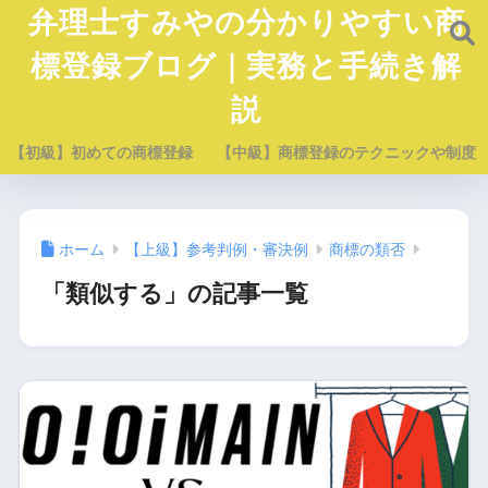
弁理士すみやの分かりやすい商
標登録ブログ｜実務と手続き解
説
【初級】初めての商標登録
【中級】商標登録のテクニックや制度
ホーム
【上級】参考判例・審決例
商標の類否
「類似する」の記事一覧