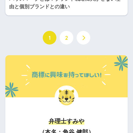
由と個別ブランドとの違い
1
2
弁理士すみや
（本名：角谷 健郎）