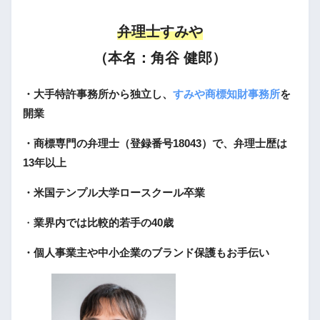
弁理士すみや
（本名：角谷 健郎）
・大手特許事務所から独立し、
すみや商標知財事務所
を
開業
・商標専門の弁理士（登録番号18043）で、弁理士歴は
13年以上
・米国テンプル大学ロースクール卒業
・
業界内では比較的若手の40歳
・個人事業主や中小企業のブランド保護もお手伝い