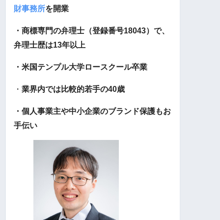
財事務所
を開業
・商標専門の弁理士（登録番号18043）で、
弁理士歴は13年以上
・米国テンプル大学ロースクール卒業
・
業界内では比較的若手の40歳
・個人事業主や中小企業のブランド保護もお
手伝い