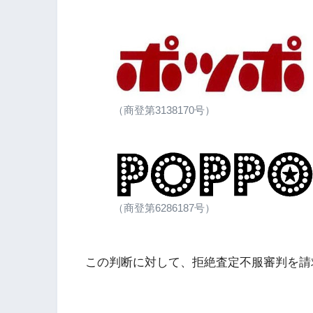
（商登第3138170号）
（商登第6286187号）
この判断に対して、拒絶査定不服審判を請