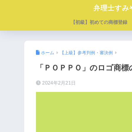
弁理士すみ
【初級】初めての商標登録
ホーム
【上級】参考判例・審決例
「ＰＯＰＰＯ」のロゴ商標
2024年2月21日