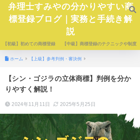
弁理士すみやの分かりやすい商
標登録ブログ｜実務と手続き解
説
【初級】初めての商標登録
【中級】商標登録のテクニックや制度
ホーム
【上級】参考判例・審決例
【シン・ゴジラの立体商標】判例を分か
りやすく解説！
2024年11月11日
2025年5月25日