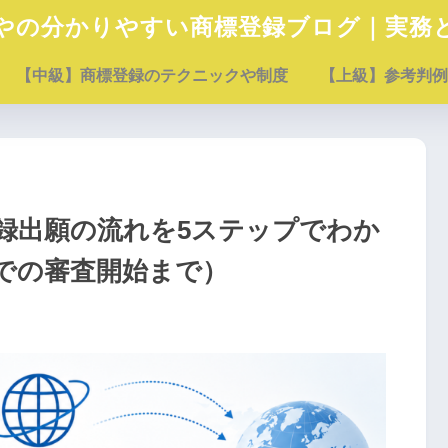
やの分かりやすい商標登録ブログ｜実務
【中級】商標登録のテクニックや制度
【上級】参考判例
録出願の流れを5ステップでわか
での審査開始まで）