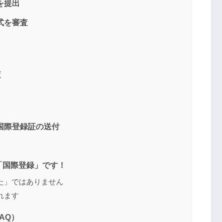
を提出
式を審査
査
、国際登録証の送付
「国際登録」です！
た」ではありません
れます
AQ）