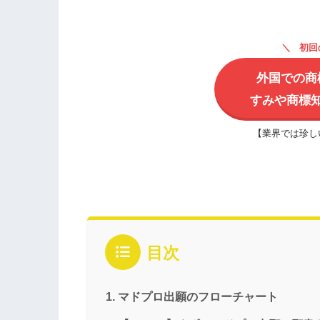
初回
外国での商
すみや商標
【業界では珍し
目次
マドプロ出願のフローチャート