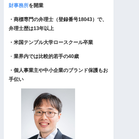
財事務所
を開業
・商標専門の弁理士（登録番号18043）で、
弁理士歴は13年以上
・米国テンプル大学ロースクール卒業
・
業界内では比較的若手の40歳
・個人事業主や中小企業のブランド保護もお
手伝い