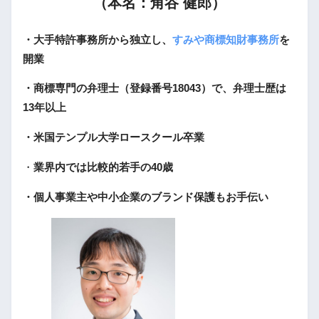
（本名：角谷 健郎）
・大手特許事務所から独立し、
すみや商標知財事務所
を
開業
・商標専門の弁理士（登録番号18043）で、弁理士歴は
13年以上
・米国テンプル大学ロースクール卒業
・
業界内では比較的若手の40歳
・個人事業主や中小企業のブランド保護もお手伝い