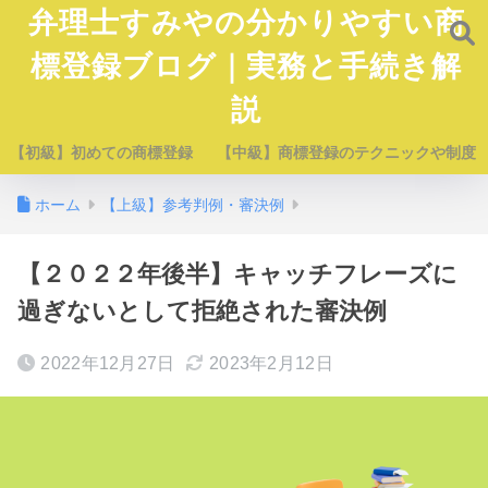
弁理士すみやの分かりやすい商
標登録ブログ｜実務と手続き解
説
【初級】初めての商標登録
【中級】商標登録のテクニックや制度
ホーム
【上級】参考判例・審決例
【２０２２年後半】キャッチフレーズに
過ぎないとして拒絶された審決例
2022年12月27日
2023年2月12日