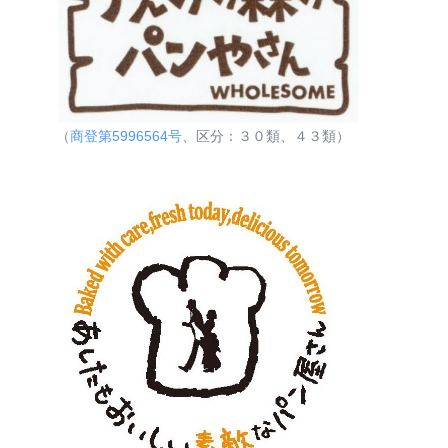
（
商登第5996564号
、区分：３０類、４３類）