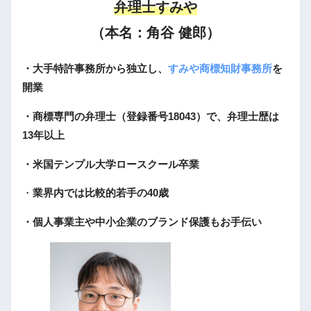
弁理士すみや
（本名：角谷 健郎）
・大手特許事務所から独立し、
すみや商標知財事務所
を
開業
・商標専門の弁理士（登録番号18043）で、弁理士歴は
13年以上
・米国テンプル大学ロースクール卒業
・
業界内では比較的若手の40歳
・個人事業主や中小企業のブランド保護もお手伝い