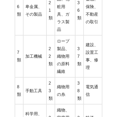
2
3
6
卑金属、
粧用
保険、
1
6
類
その製品
具、ガ
不動産
類
類
ラス製
の取引
品
ロープ
建設、
2
製品、
3
7
設置工
加工機械
2
織物用
7
類
事、修
類
の原料
類
理
繊維
2
3
8
織物用
電気通
手動工具
3
8
類
の糸
信
類
類
織物、
科学用、