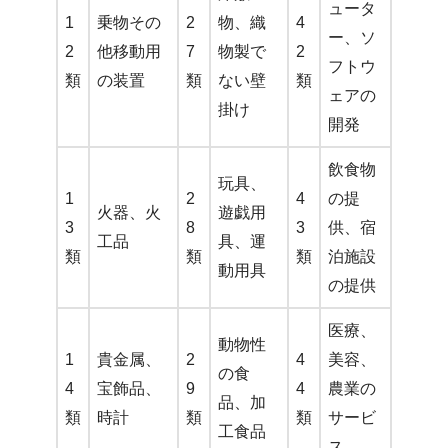
ュータ
1
乗物その
2
物、織
4
ー、ソ
2
他移動用
7
物製で
2
フトウ
類
の装置
類
ない壁
類
ェアの
掛け
開発
飲食物
玩具、
1
2
4
の提
火器、火
遊戯用
3
8
3
供、宿
工品
具、運
類
類
類
泊施設
動用具
の提供
医療、
動物性
1
貴金属、
2
4
美容、
の食
4
宝飾品、
9
4
農業の
品、加
類
時計
類
類
サービ
工食品
ス