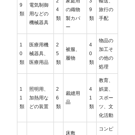
2
家庭用
3
輸送、
9
電気制御
4
の織物
9
旅行の
類
用などの
類
製カバ
類
手配
機械器具
ー
物品の
1
医療用機
2
4
被服、
加工そ
0
械器具、
5
0
履物
の他の
類
医療用品
類
類
処理
教育、
1
照明用、
2
4
娯楽、
裁縫用
1
加熱用な
6
1
スポー
品
類
どの装置
類
類
ツ、文
化活動
コンピ
床敷