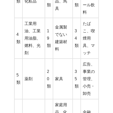
類
化粧品
品、馬
類
類
ール飲
具
料
工業用
たば
金属製
油、工業
1
3
こ、喫
4
でない
用油脂、
9
4
煙用
類
建築材
燃料、光
類
類
具、マ
料
剤
ッチ
広告、
2
3
事業の
5
薬剤
0
家具
5
管理、
類
類
類
小売・
卸売
家庭用
品、化
金融、