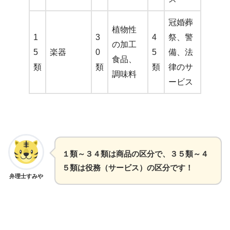
冠婚葬
植物性
1
3
4
祭、警
の加工
5
楽器
0
5
備、法
食品、
類
類
類
律のサ
調味料
ービス
１類～３４類は商品の区分で、３５類～４
５類は役務（サービス）の区分です！
弁理士すみや