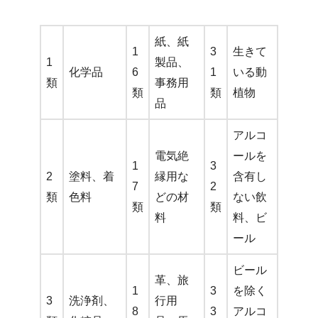
紙、紙
1
3
生きて
1
製品、
化学品
6
1
いる動
類
事務用
類
類
植物
品
アルコ
電気絶
ールを
1
3
2
塗料、着
縁用な
含有し
7
2
類
色料
どの材
ない飲
類
類
料
料、ビ
ール
ビール
革、旅
1
3
を除く
3
洗浄剤、
行用
8
3
アルコ