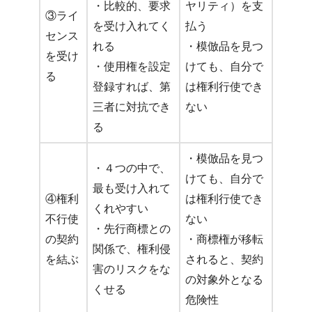
・比較的、要求
ヤリティ）を支
③ライ
を受け入れてく
払う
センス
れる
・模倣品を見つ
を受け
・使用権を設定
けても、自分で
る
登録すれば、第
は権利行使でき
三者に対抗でき
ない
る
・模倣品を見つ
・４つの中で、
けても、自分で
最も受け入れて
④権利
は権利行使でき
くれやすい
不行使
ない
・先行商標との
の契約
・商標権が移転
関係で、権利侵
を結ぶ
されると、契約
害のリスクをな
の対象外となる
くせる
危険性