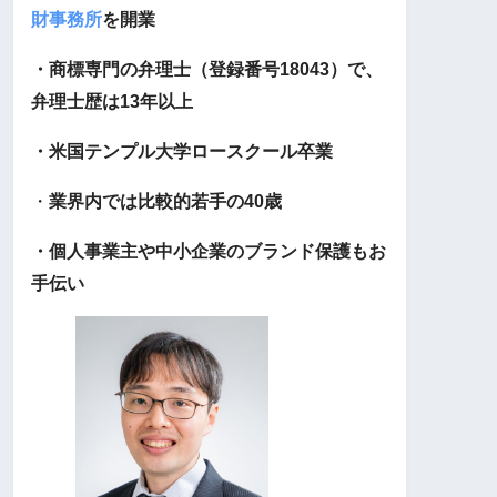
財事務所
を開業
・商標専門の弁理士（登録番号18043）で、
弁理士歴は13年以上
・米国テンプル大学ロースクール卒業
・
業界内では比較的若手の40歳
・個人事業主や中小企業のブランド保護もお
手伝い