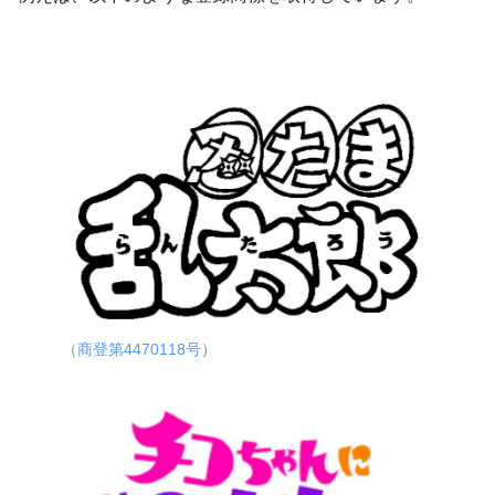
（
商登第4470118号
）