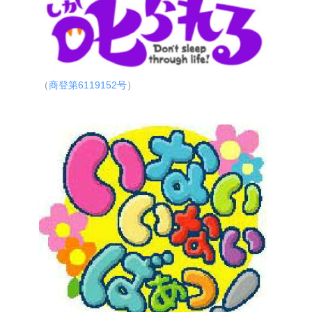
（
商登第6119152号
）