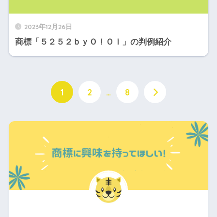
2023年12月26日
商標「５２５２ｂｙＯ！Ｏｉ」の判例紹介
1
2
…
8