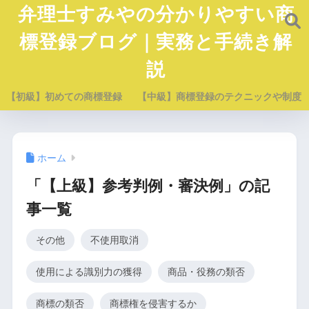
弁理士すみやの分かりやすい商
標登録ブログ｜実務と手続き解
説
【初級】初めての商標登録
【中級】商標登録のテクニックや制度
ホーム
「【上級】参考判例・審決例」の記
事一覧
その他
不使用取消
使用による識別力の獲得
商品・役務の類否
商標の類否
商標権を侵害するか