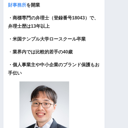
財事務所
を開業
・商標専門の弁理士（登録番号18043）で、
弁理士歴は13年以上
・米国テンプル大学ロースクール卒業
・
業界内では比較的若手の40歳
・個人事業主や中小企業のブランド保護もお
手伝い