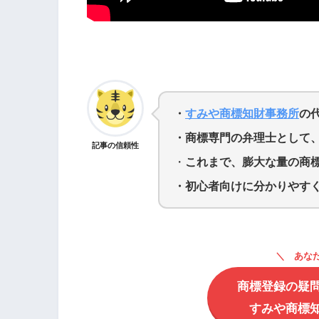
・
すみや商標知財事務所
の
・商標専門の弁理士として、
記事の信頼性
・
これまで、膨大な量の商
・初心者向けに分かりやす
あな
商標登録の疑
すみや商標