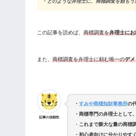
・
どのような弁理士に、商標調査を頼もう
この記事を読めば、
商標調査を
弁理士にお
また、
商標調査を弁理士に頼む
唯一の
デメ
・
すみや商標知財事務所
の
・商標専門の弁理士として、
記事の信頼性
・
これまで膨大な量の商標
・初心者向けに分かりやす