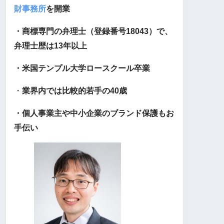
財事務所
を開業
・商標専門の弁理士（登録番号18043）で、
弁理士歴は13年以上
・米国テンプル大学ロースクール卒業
・
業界内では比較的若手の40歳
・個人事業主や中小企業のブランド保護もお
手伝い