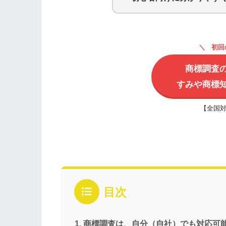
初回
商標調査
すみや商標
【全国対
目次
商標調査は、自分（自社）でも対応可